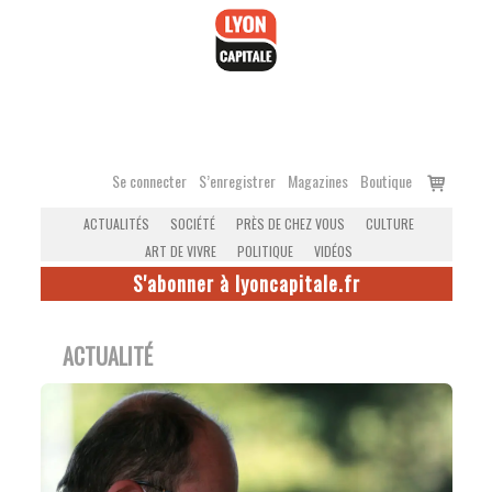
Accéder
au
contenu
Voir
Se connecter
S’enregistrer
Magazines
Boutique
le
ACTUALITÉS
SOCIÉTÉ
PRÈS DE CHEZ VOUS
CULTURE
panier
ART DE VIVRE
POLITIQUE
VIDÉOS
S'abonner à lyoncapitale.fr
ACTUALITÉ