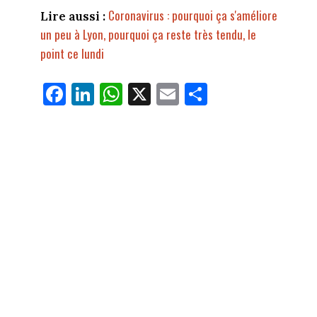
Coronavirus : pourquoi ça s'améliore
Lire aussi :
un peu à Lyon, pourquoi ça reste très tendu, le
point ce lundi
Fa
Li
W
X
E
Pa
ce
nk
ha
m
rt
bo
ed
ts
ail
ag
ok
In
Ap
er
p