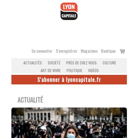
Accéder
au
contenu
Voir
Se connecter
S’enregistrer
Magazines
Boutique
le
ACTUALITÉS
SOCIÉTÉ
PRÈS DE CHEZ VOUS
CULTURE
panier
ART DE VIVRE
POLITIQUE
VIDÉOS
S'abonner à lyoncapitale.fr
ACTUALITÉ