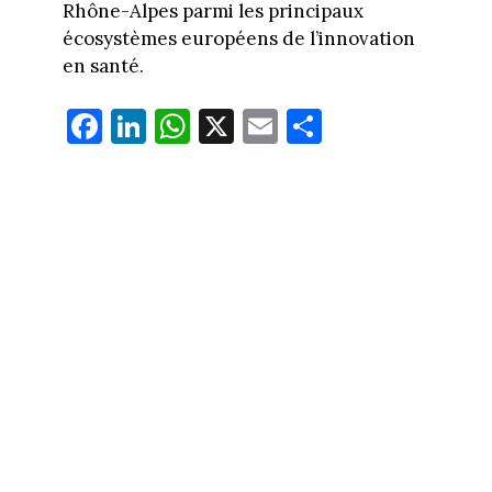
Rhône-Alpes parmi les principaux
écosystèmes européens de l’innovation
en santé.
Fa
Li
W
X
E
Pa
ce
nk
ha
m
rt
bo
ed
ts
ail
ag
ok
In
Ap
er
p