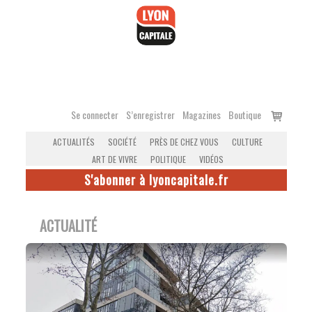
Accéder
au
contenu
Voir
Se connecter
S’enregistrer
Magazines
Boutique
le
ACTUALITÉS
SOCIÉTÉ
PRÈS DE CHEZ VOUS
CULTURE
panier
ART DE VIVRE
POLITIQUE
VIDÉOS
S'abonner à lyoncapitale.fr
ACTUALITÉ