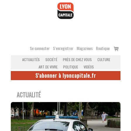
Accéder
au
contenu
Voir
Se connecter
S’enregistrer
Magazines
Boutique
le
ACTUALITÉS
SOCIÉTÉ
PRÈS DE CHEZ VOUS
CULTURE
panier
ART DE VIVRE
POLITIQUE
VIDÉOS
S'abonner à lyoncapitale.fr
ACTUALITÉ