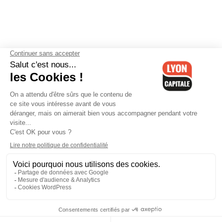
Contactez-nous
-
Mentions légales
-
CGV
-
Politique de
confidentialité
-
Gestion des cookies
-
Lyon Capitale TV
-
Archives
Lyon Capitale
Lyon Capitale - 51 avenue Maréchal Foch - CS 40091 - 69456 Lyon
Cedex 06