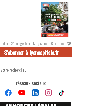
Voir
necter
S’enregistrer
Magazines
Boutique
le
S'abonner à lyoncapitale.fr
panier
réseaux sociaux