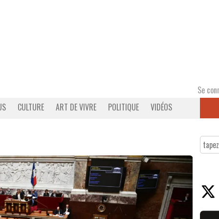
Se con
US
CULTURE
ART DE VIVRE
POLITIQUE
VIDÉOS