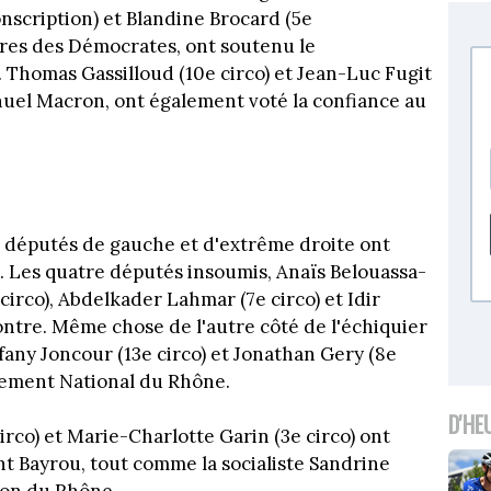
conscription) et Blandine Brocard (5e
bres des Démocrates, ont soutenu le
homas Gassilloud (10e circo) et Jean-Luc Fugit
nuel Macron, ont également voté la confiance au
es députés de gauche et d'extrême droite ont
 Les quatre députés insoumis, Anaïs Belouassa-
 circo), Abdelkader Lahmar (7e circo) et Idir
ontre. Même chose de l'autre côté de l'échiquier
ffany Joncour (13e circo) et Jonathan Gery (8e
lement National du Rhône.
D'HE
irco) et Marie-Charlotte Garin (3e circo) ont
 Bayrou, tout comme la socialiste Sandrine