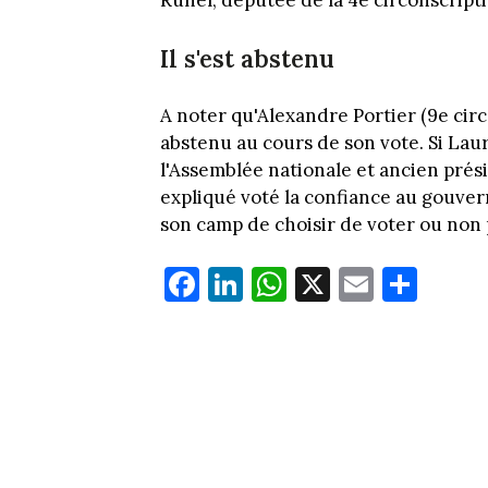
Runel, députée de la 4e circonscript
Il s'est abstenu
A noter qu'Alexandre Portier (9e circ
abstenu au cours de son vote. Si Lau
l'Assemblée nationale et ancien prés
expliqué voté la confiance au gouvern
son camp de choisir de voter ou non
Fa
Li
W
X
E
Pa
ce
nk
ha
m
rt
bo
ed
ts
ail
ag
ok
In
Ap
er
p