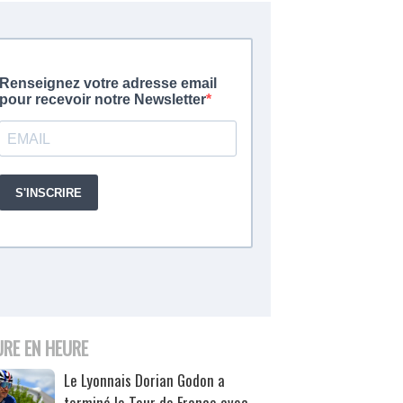
URE EN HEURE
Le Lyonnais Dorian Godon a
terminé le Tour de France avec