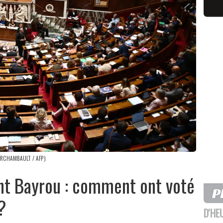
 ARCHAMBAULT / AFP)
t Bayrou : comment ont voté
?
D'HE