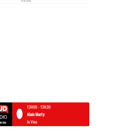
13H00
-
13H30
Alain Marty
In Vino