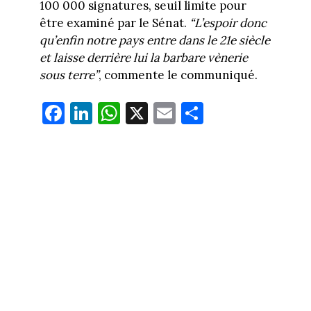
100 000 signatures, seuil limite pour
être examiné par le Sénat.
“L’espoir donc
qu’enfin notre pays entre dans le 21e siècle
et laisse derrière lui la barbare vènerie
sous terre”
, commente le communiqué.
Fa
Li
W
X
E
Pa
ce
nk
ha
m
rt
bo
ed
ts
ail
ag
ok
In
Ap
er
p