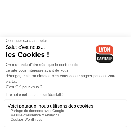
Contactez-nous
-
Mentions légales
-
CGV
-
Politique de
confidentialité
-
Gestion des cookies
-
Lyon Capitale TV
-
Archives
Lyon Capitale
Lyon Capitale - 51 avenue Maréchal Foch - CS 40091 - 69456 Lyon