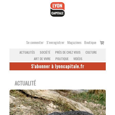
Accéder
au
contenu
Voir
Se connecter
S’enregistrer
Magazines
Boutique
le
ACTUALITÉS
SOCIÉTÉ
PRÈS DE CHEZ VOUS
CULTURE
panier
ART DE VIVRE
POLITIQUE
VIDÉOS
S'abonner à lyoncapitale.fr
ACTUALITÉ