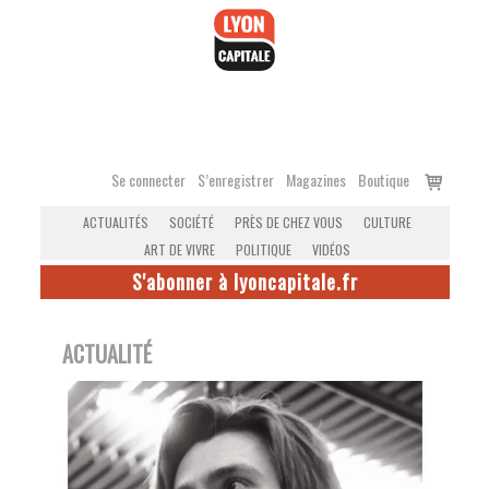
Accéder
au
contenu
Voir
Se connecter
S’enregistrer
Magazines
Boutique
le
ACTUALITÉS
SOCIÉTÉ
PRÈS DE CHEZ VOUS
CULTURE
panier
ART DE VIVRE
POLITIQUE
VIDÉOS
S'abonner à lyoncapitale.fr
ACTUALITÉ