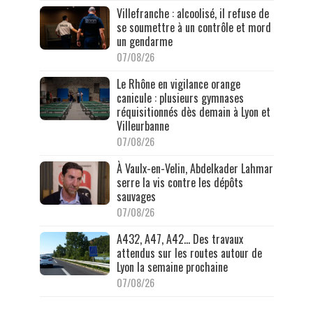
Villefranche : alcoolisé, il refuse de
se soumettre à un contrôle et mord
un gendarme
07/08/26
Le Rhône en vigilance orange
canicule : plusieurs gymnases
réquisitionnés dès demain à Lyon et
Villeurbanne
07/08/26
À Vaulx-en-Velin, Abdelkader Lahmar
serre la vis contre les dépôts
sauvages
07/08/26
A432, A47, A42… Des travaux
attendus sur les routes autour de
Lyon la semaine prochaine
07/08/26