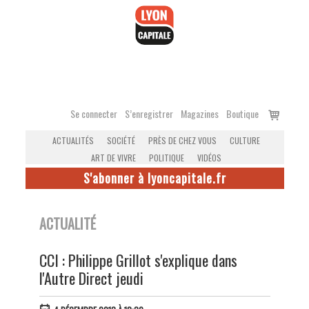
Accéder
au
contenu
Voir
Se connecter
S’enregistrer
Magazines
Boutique
le
ACTUALITÉS
SOCIÉTÉ
PRÈS DE CHEZ VOUS
CULTURE
panier
ART DE VIVRE
POLITIQUE
VIDÉOS
S'abonner à lyoncapitale.fr
ACTUALITÉ
CCI : Philippe Grillot s'explique dans
l'Autre Direct jeudi