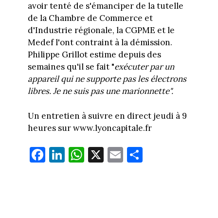
avoir tenté de s'émanciper de la tutelle
de la Chambre de Commerce et
d'Industrie régionale, la CGPME et le
Medef l'ont contraint à la démission.
Philippe Grillot estime depuis des
semaines qu'il se fait "
exécuter par un
appareil qui ne supporte pas les électrons
libres. Je ne suis pas une marionnette".
Un entretien à suivre en direct jeudi à 9
heures sur www.lyoncapitale.fr
Fa
Li
W
X
E
Pa
ce
nk
ha
m
rt
bo
ed
ts
ail
ag
ok
In
Ap
er
p