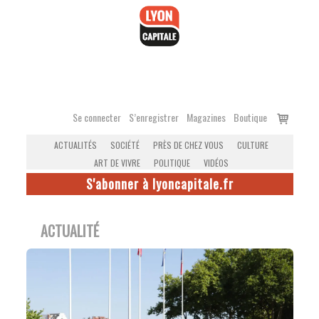
Accéder
au
contenu
Voir
Se connecter
S’enregistrer
Magazines
Boutique
le
ACTUALITÉS
SOCIÉTÉ
PRÈS DE CHEZ VOUS
CULTURE
panier
ART DE VIVRE
POLITIQUE
VIDÉOS
S'abonner à lyoncapitale.fr
ACTUALITÉ