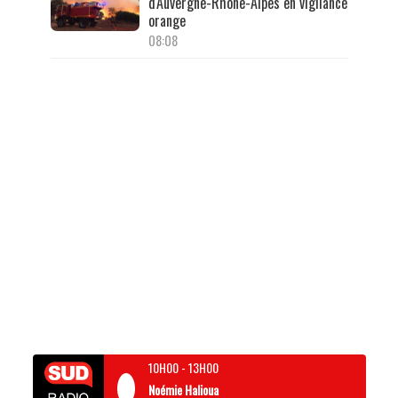
d'Auvergne-Rhône-Alpes en vigilance
orange
08:08
10H00
-
13H00
Noémie Halioua