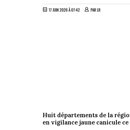
17 JUIN 2026 À 07:42
PAR
LR
Huit départements de la régi
en vigilance jaune canicule ce