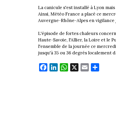
La canicule s'est installé à Lyon mai
Ainsi, Météo France a placé ce mercr
Auvergne-Rhône-Alpes en vigilance 
L'épisode de fortes chaleurs concernera
Haute-Savoie, l'Allier, la Loire et l
l'ensemble de la journée ce mercred
jusqu'à 35 ou 36 degrés localement d
Fa
Li
W
X
E
Pa
ce
nk
ha
m
rt
bo
ed
ts
ail
ag
ok
In
Ap
er
p