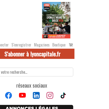
Voir
necter
S’enregistrer
Magazines
Boutique
le
S'abonner à lyoncapitale.fr
panier
réseaux sociaux