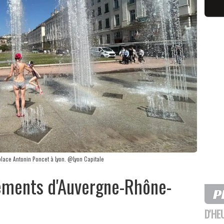
 place Antonin Poncet à Lyon. @Lyon Capitale
tements d'Auvergne-Rhône-
D'HE