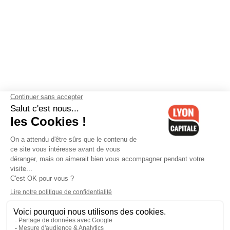
Contactez-nous
-
Mentions légales
-
CGV
-
Politique de
confidentialité
-
Gestion des cookies
-
Lyon Capitale TV
-
Archives