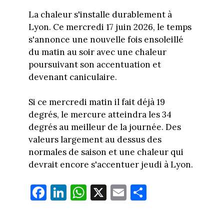
La chaleur s'installe durablement à
Lyon. Ce mercredi 17 juin 2026, le temps
s'annonce une nouvelle fois ensoleillé
du matin au soir avec une chaleur
poursuivant son accentuation et
devenant caniculaire.
Si ce mercredi matin il fait déjà 19
degrés, le mercure atteindra les 34
degrés au meilleur de la journée. Des
valeurs largement au dessus des
normales de saison et une chaleur qui
devrait encore s'accentuer jeudi à Lyon.
Fa
Li
W
X
E
Pa
ce
nk
ha
m
rt