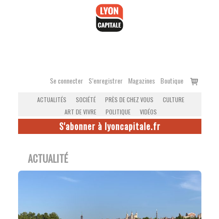
Accéder
au
contenu
Voir
Se connecter
S’enregistrer
Magazines
Boutique
le
ACTUALITÉS
SOCIÉTÉ
PRÈS DE CHEZ VOUS
CULTURE
panier
ART DE VIVRE
POLITIQUE
VIDÉOS
S'abonner à lyoncapitale.fr
ACTUALITÉ