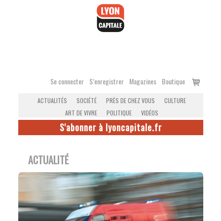
Accéder
au
contenu
Voir
Se connecter
S’enregistrer
Magazines
Boutique
le
ACTUALITÉS
SOCIÉTÉ
PRÈS DE CHEZ VOUS
CULTURE
panier
ART DE VIVRE
POLITIQUE
VIDÉOS
S'abonner à lyoncapitale.fr
ACTUALITÉ