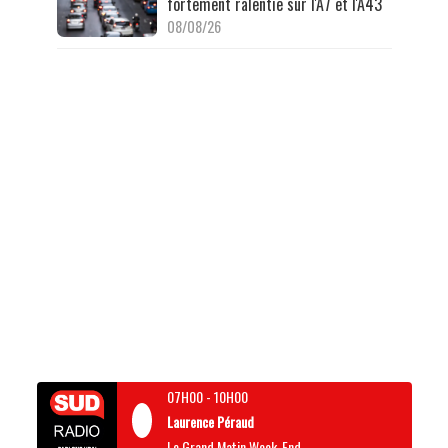
fortement ralentie sur l'A7 et l'A43
08/08/26
07H00
-
10H00
Laurence Péraud
Le Grand Matin Week-End