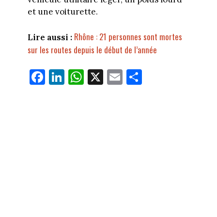
et une voiturette.
Rhône : 21 personnes sont mortes
Lire aussi :
sur les routes depuis le début de l’année
Fa
Li
W
X
E
Pa
ce
nk
ha
m
rt
bo
ed
ts
ail
ag
ok
In
Ap
er
p