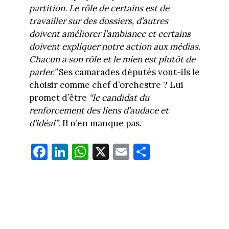
partition. Le rôle de certains est de
travailler sur des dossiers, d’autres
doivent améliorer l’ambiance et certains
doivent expliquer notre action aux médias.
Chacun a son rôle et le mien est plutôt de
parler.”
Ses camarades députés vont-ils le
choisir comme chef d’orchestre ? Lui
promet d’être
“le candidat du
renforcement des liens d’audace et
d’idéal”
. Il n’en manque pas.
Fa
Li
W
X
E
Pa
ce
nk
ha
m
rt
bo
ed
ts
ail
ag
ok
In
Ap
er
p