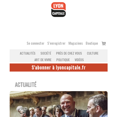
Accéder
au
contenu
Voir
Se connecter
S’enregistrer
Magazines
Boutique
le
ACTUALITÉS
SOCIÉTÉ
PRÈS DE CHEZ VOUS
CULTURE
panier
ART DE VIVRE
POLITIQUE
VIDÉOS
S'abonner à lyoncapitale.fr
ACTUALITÉ