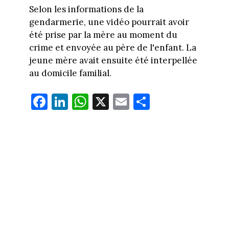
Selon les informations de la
gendarmerie, une vidéo pourrait avoir
été prise par la mère au moment du
crime et envoyée au père de l'enfant. La
jeune mère avait ensuite été interpellée
au domicile familial.
Fa
Li
W
X
E
Pa
ce
nk
ha
m
rt
bo
ed
ts
ail
ag
ok
In
Ap
er
p