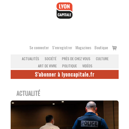
Accéder
au
contenu
Voir
Se connecter
S’enregistrer
Magazines
Boutique
le
ACTUALITÉS
SOCIÉTÉ
PRÈS DE CHEZ VOUS
CULTURE
panier
ART DE VIVRE
POLITIQUE
VIDÉOS
S'abonner à lyoncapitale.fr
ACTUALITÉ