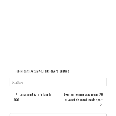
Publié dans
Actualité
,
Faits divers
,
Justice
Rhône
Limatec intègre la famille
Lyon : un homme braqué sur l'A6
ACO
au volant de sa voiture de sport