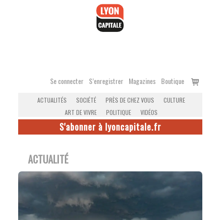
Accéder
au
contenu
Voir
Se connecter
S’enregistrer
Magazines
Boutique
le
ACTUALITÉS
SOCIÉTÉ
PRÈS DE CHEZ VOUS
CULTURE
panier
ART DE VIVRE
POLITIQUE
VIDÉOS
S'abonner à lyoncapitale.fr
ACTUALITÉ