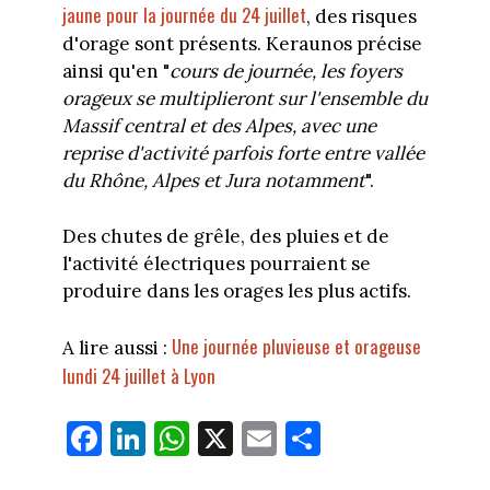
jaune pour la journée du 24 juillet
, des risques
d'orage sont présents. Keraunos précise
ainsi qu'en "
cours de journée, les foyers
orageux se multiplieront sur l'ensemble du
Massif central et des Alpes, avec une
reprise d'activité parfois forte entre vallée
du Rhône, Alpes et Jura notamment
".
Des chutes de grêle, des pluies et de
l'activité électriques pourraient se
produire dans les orages les plus actifs.
Une journée pluvieuse et orageuse
A lire aussi :
lundi 24 juillet à Lyon
Fa
Li
W
X
E
Pa
ce
nk
ha
m
rt