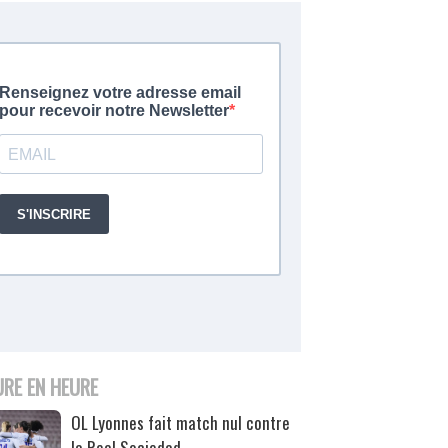
URE EN HEURE
OL Lyonnes fait match nul contre
la Real Sociedad