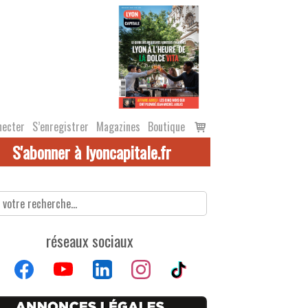
Voir
necter
S’enregistrer
Magazines
Boutique
le
S'abonner à lyoncapitale.fr
panier
réseaux sociaux