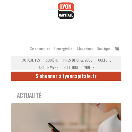
Accéder
au
contenu
Voir
Se connecter
S’enregistrer
Magazines
Boutique
le
ACTUALITÉS
SOCIÉTÉ
PRÈS DE CHEZ VOUS
CULTURE
panier
ART DE VIVRE
POLITIQUE
VIDÉOS
S'abonner à lyoncapitale.fr
ACTUALITÉ