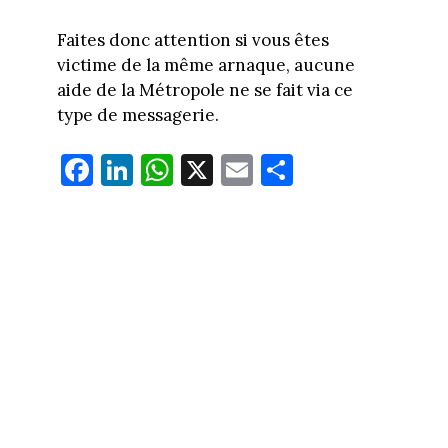
Faites donc attention si vous êtes
victime de la même arnaque, aucune
aide de la Métropole ne se fait via ce
type de messagerie.
Fa
Li
W
X
E
Pa
ce
nk
ha
m
rt
bo
ed
ts
ail
ag
ok
In
Ap
er
p