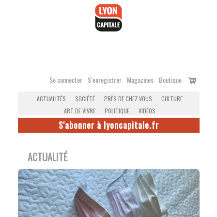
Accéder
au
contenu
Voir
Se connecter
S’enregistrer
Magazines
Boutique
le
ACTUALITÉS
SOCIÉTÉ
PRÈS DE CHEZ VOUS
CULTURE
panier
ART DE VIVRE
POLITIQUE
VIDÉOS
S'abonner à lyoncapitale.fr
ACTUALITÉ