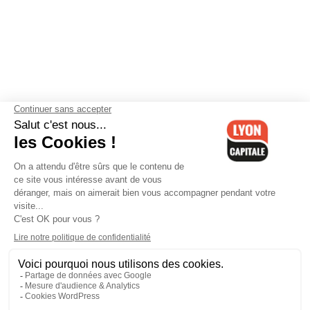
Contactez-nous
-
Mentions légales
-
CGV
-
Politique de
confidentialité
-
Gestion des cookies
-
Lyon Capitale TV
-
Archives
Lyon Capitale