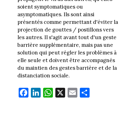
soient symptomatiques ou
asymptomatiques. Ils sont ainsi
présentés comme permettant d'éviter la
projection de gouttes / postillons vers
les autres. Il s'agit avant tout d'un geste
barrière supplémentaire, mais pas une
solution qui peut régler les problèmes à
elle seule et doivent être accompagnés
du maintien des gestes barrière et de la
distanciation sociale.
Fa
Li
W
X
E
Pa
ce
nk
ha
m
rt
bo
ed
ts
ail
ag
ok
In
Ap
er
p