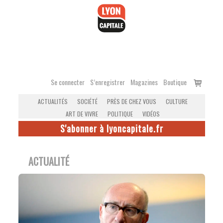
Accéder
au
contenu
Voir
Se connecter
S’enregistrer
Magazines
Boutique
le
ACTUALITÉS
SOCIÉTÉ
PRÈS DE CHEZ VOUS
CULTURE
panier
ART DE VIVRE
POLITIQUE
VIDÉOS
S'abonner à lyoncapitale.fr
ACTUALITÉ