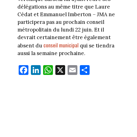
délégations au même titre que Laure
Cédat et Emmanuel Imberton – JMA ne
participera pas au prochain conseil
métropolitain du lundi 22 juin. Et il
devrait certainement être également
conseil municipal
absent du
qui se tiendra
aussi la semaine prochaine.
Fa
Li
W
X
E
Pa
ce
nk
ha
m
rt
bo
ed
ts
ail
ag
ok
In
Ap
er
p