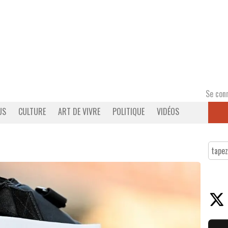
Se con
US
CULTURE
ART DE VIVRE
POLITIQUE
VIDÉOS