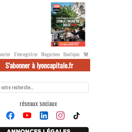
Voir
necter
S’enregistrer
Magazines
Boutique
le
S'abonner à lyoncapitale.fr
panier
réseaux sociaux