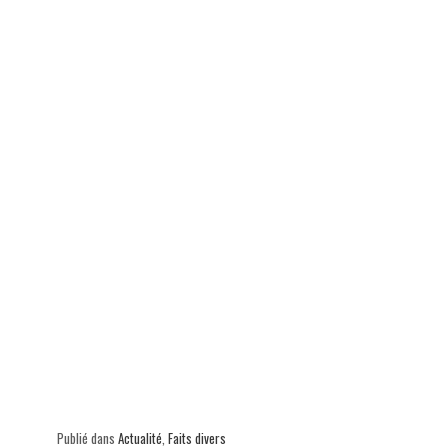
ok
In
Ap
er
p
Publié dans
Actualité
,
Faits divers