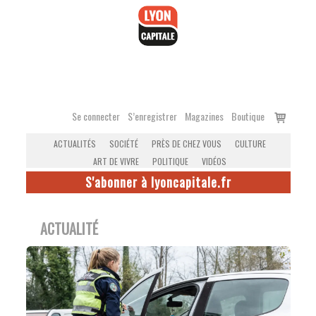
Accéder
au
contenu
Voir
Se connecter
S’enregistrer
Magazines
Boutique
le
ACTUALITÉS
SOCIÉTÉ
PRÈS DE CHEZ VOUS
CULTURE
panier
ART DE VIVRE
POLITIQUE
VIDÉOS
S'abonner à lyoncapitale.fr
ACTUALITÉ