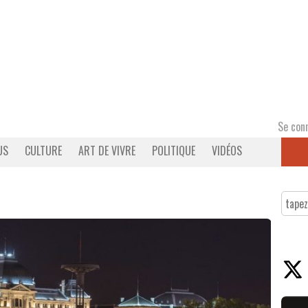
Se con
US
CULTURE
ART DE VIVRE
POLITIQUE
VIDÉOS