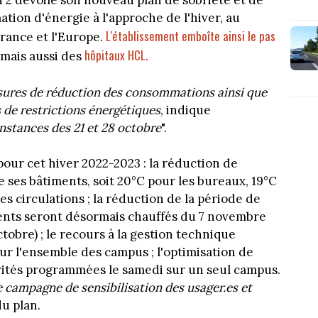
n 2 dévoile son nouveau plan de sobriété et de
tion d'énergie à l'approche de l'hiver, au
L'établissement emboîte ainsi le pas
France et l'Europe.
hôpitaux HCL.
mais aussi des
ures de réduction des consommations ainsi que
 de restrictions énergétiques
, indique
instances des 21 et 28 octobre
".
our cet hiver 2022-2023 : la réduction de
 ses bâtiments, soit 20°C pour les bureaux, 19°C
les circulations ; la réduction de la période de
ents seront désormais chauffés du 7 novembre
octobre) ; le recours à la gestion technique
ur l'ensemble des campus ; l'optimisation de
tivités programmées le samedi sur un seul campus.
campagne de sensibilisation des usager.es et
du plan.