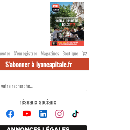
Voir
necter
S’enregistrer
Magazines
Boutique
le
S'abonner à lyoncapitale.fr
panier
réseaux sociaux