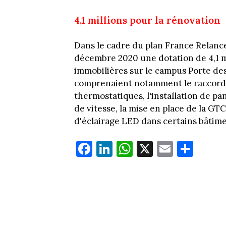
4,1 millions pour la rénovation
Dans le cadre du plan France Relance,
décembre 2020 une dotation de 4,1 mi
immobilières sur le campus Porte des
comprenaient notamment le raccord a
thermostatiques, l'installation de p
de vitesse, la mise en place de la GTC
d'éclairage LED dans certains bâtime
Fa
Li
W
X
E
Pa
ce
nk
ha
m
rt
bo
ed
ts
ail
ag
ok
In
Ap
er
p