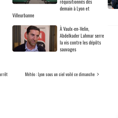
réquisitionnés dès
r
demain à Lyon et
Villeurbanne
À Vaulx-en-Velin,
Abdelkader Lahmar serre
la vis contre les dépôts
sauvages
arrêt
Météo : Lyon sous un ciel voilé ce dimanche