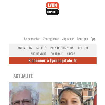
Accéder
au
contenu
Voir
Se connecter
S’enregistrer
Magazines
Boutique
le
ACTUALITÉS
SOCIÉTÉ
PRÈS DE CHEZ VOUS
CULTURE
panier
ART DE VIVRE
POLITIQUE
VIDÉOS
S'abonner à lyoncapitale.fr
ACTUALITÉ