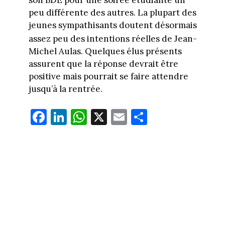
son BDE pour une soirée étudiante un
peu différente des autres. La plupart des
jeunes sympathisants doutent désormais
assez peu des intentions
réelles de Jean-
Michel Aulas. Quelques élus présents
assurent que la réponse devrait être
positive mais pourrait se faire attendre
jusqu’à la rentrée.
Fa
Li
W
X
E
Pa
ce
nk
ha
m
rt
bo
ed
ts
ail
ag
ok
In
Ap
er
p