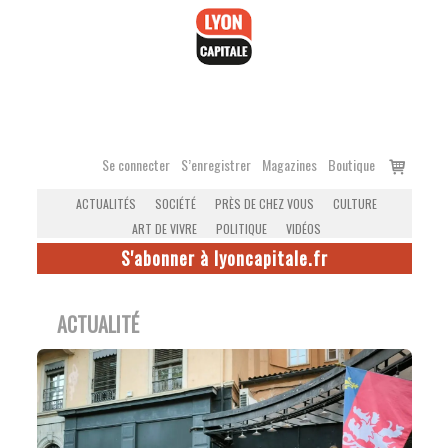
Accéder
au
contenu
Voir
Se connecter
S’enregistrer
Magazines
Boutique
le
ACTUALITÉS
SOCIÉTÉ
PRÈS DE CHEZ VOUS
CULTURE
panier
ART DE VIVRE
POLITIQUE
VIDÉOS
S'abonner à lyoncapitale.fr
ACTUALITÉ