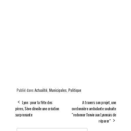
Publié dans
Actualité
,
Municipales
,
Politique
Lyon : pour la fête des
A travers son projet, une
pères, Sève dévoile une création
cordonnière ambulante souhaite
surprenante
"redonner l'envie aux Lyonnais de
réparer"