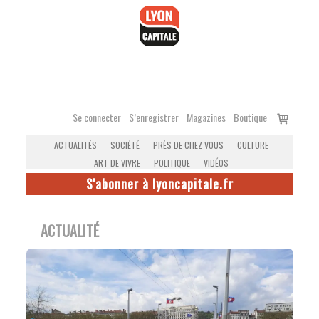
Accéder
au
contenu
Voir
Se connecter
S’enregistrer
Magazines
Boutique
le
ACTUALITÉS
SOCIÉTÉ
PRÈS DE CHEZ VOUS
CULTURE
panier
ART DE VIVRE
POLITIQUE
VIDÉOS
S'abonner à lyoncapitale.fr
ACTUALITÉ