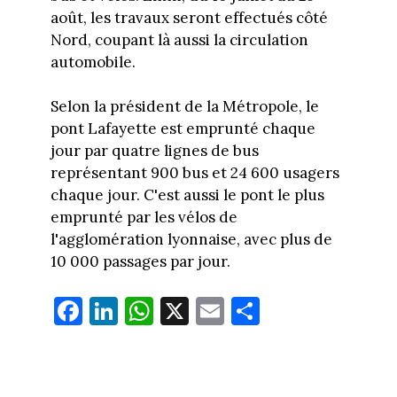
août, les travaux seront effectués côté
Nord, coupant là aussi la circulation
automobile.
Selon la président de la Métropole, le
pont Lafayette est emprunté chaque
jour par quatre lignes de bus
représentant 900 bus et 24 600 usagers
chaque jour. C'est aussi le pont le plus
emprunté par les vélos de
l'agglomération lyonnaise, avec plus de
10 000 passages par jour.
Fa
Li
W
X
E
Pa
ce
nk
ha
m
rt
bo
ed
ts
ail
ag
ok
In
Ap
er