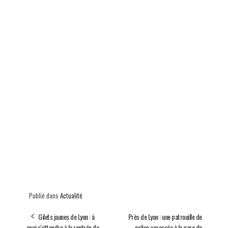
Publié dans
Actualité
Gilets jaunes de Lyon : à
Près de Lyon : une patrouille de
quoi s'attendre à la rentrée de
police agressée à la gare de