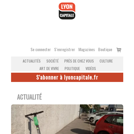
Accéder
au
contenu
Voir
Se connecter
S’enregistrer
Magazines
Boutique
le
ACTUALITÉS
SOCIÉTÉ
PRÈS DE CHEZ VOUS
CULTURE
panier
ART DE VIVRE
POLITIQUE
VIDÉOS
S'abonner à lyoncapitale.fr
ACTUALITÉ