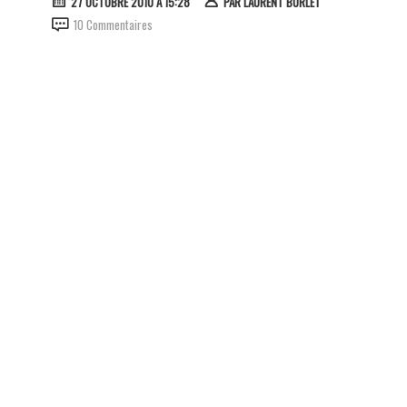
27 OCTOBRE 2010 À 15:28
PAR
LAURENT BURLET
10 Commentaires