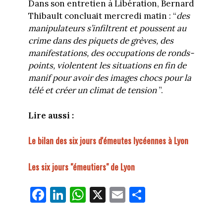
Dans son entretien à Libération, Bernard
Thibault concluait mercredi matin : “
des
manipulateurs s’infiltrent et poussent au
crime dans des piquets de grèves, des
manifestations, des occupations de ronds-
points, violentent les situations en fin de
manif pour avoir des images chocs pour la
télé et créer un climat de tension
”.
Lire aussi :
Le bilan des six jours d'émeutes lycéennes à Lyon
Les six jours "émeutiers" de Lyon
Fa
Li
W
X
E
Pa
ce
nk
ha
m
rt