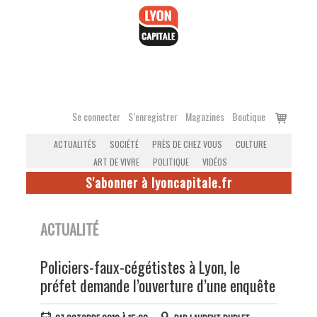
Accéder
au
contenu
Voir
Se connecter
S’enregistrer
Magazines
Boutique
le
ACTUALITÉS
SOCIÉTÉ
PRÈS DE CHEZ VOUS
CULTURE
panier
ART DE VIVRE
POLITIQUE
VIDÉOS
S'abonner à lyoncapitale.fr
ACTUALITÉ
Policiers-faux-cégétistes à Lyon, le
préfet demande l’ouverture d’une enquête