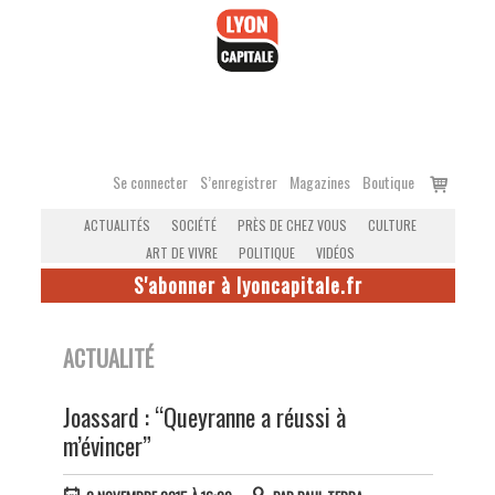
Accéder
au
contenu
Voir
Se connecter
S’enregistrer
Magazines
Boutique
le
ACTUALITÉS
SOCIÉTÉ
PRÈS DE CHEZ VOUS
CULTURE
panier
ART DE VIVRE
POLITIQUE
VIDÉOS
S'abonner à lyoncapitale.fr
ACTUALITÉ
Joassard : “Queyranne a réussi à
m’évincer”