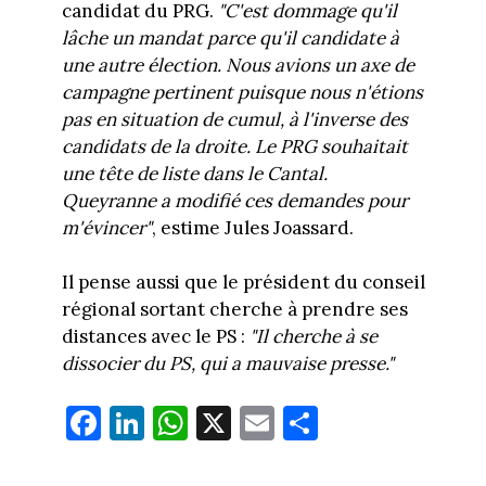
candidat du PRG.
"C'est dommage qu'il
lâche un mandat parce qu'il candidate à
une autre élection. Nous avions un axe de
campagne pertinent puisque nous n'étions
pas en situation de cumul, à l'inverse des
candidats de la droite. Le PRG souhaitait
une tête de liste dans le Cantal.
Queyranne a modifié ces demandes pour
m'évincer"
, estime Jules Joassard.
Il pense aussi que le président du conseil
régional sortant cherche à prendre ses
distances avec le PS :
"Il cherche à se
dissocier du PS, qui a mauvaise presse."
Fa
Li
W
X
E
Pa
ce
nk
ha
m
rt