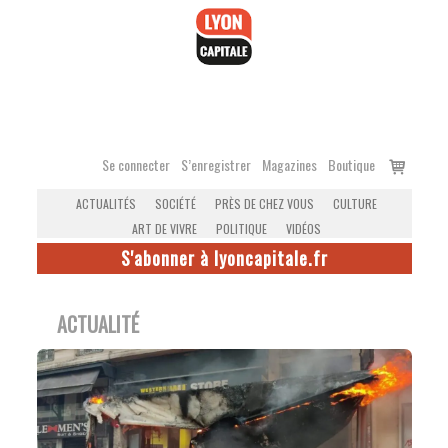
Accéder
au
contenu
Voir
Se connecter
S’enregistrer
Magazines
Boutique
le
ACTUALITÉS
SOCIÉTÉ
PRÈS DE CHEZ VOUS
CULTURE
panier
ART DE VIVRE
POLITIQUE
VIDÉOS
S'abonner à lyoncapitale.fr
ACTUALITÉ