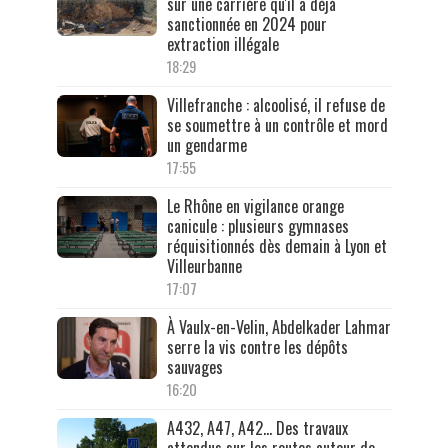
sur une carrière qu'il a déjà
sanctionnée en 2024 pour
extraction illégale
18:29
Villefranche : alcoolisé, il refuse de
se soumettre à un contrôle et mord
un gendarme
17:55
Le Rhône en vigilance orange
canicule : plusieurs gymnases
réquisitionnés dès demain à Lyon et
Villeurbanne
17:07
À Vaulx-en-Velin, Abdelkader Lahmar
serre la vis contre les dépôts
sauvages
16:20
A432, A47, A42… Des travaux
attendus sur les routes autour de