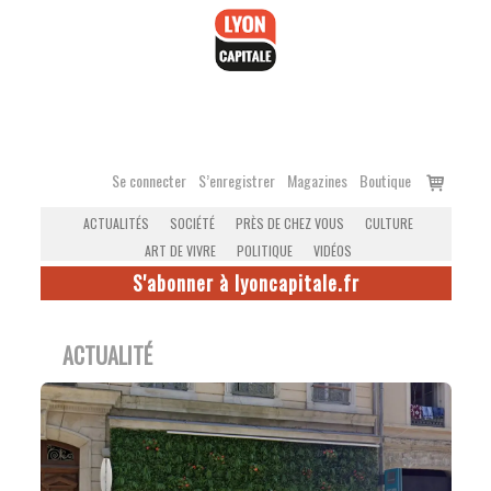
Accéder
au
contenu
Voir
Se connecter
S’enregistrer
Magazines
Boutique
le
ACTUALITÉS
SOCIÉTÉ
PRÈS DE CHEZ VOUS
CULTURE
panier
ART DE VIVRE
POLITIQUE
VIDÉOS
S'abonner à lyoncapitale.fr
ACTUALITÉ