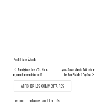
Publié dans
À table
Fumigènes lors d'OL-Nice :
Lyon : Sarah Murcia fait entrer
un jeune homme interpellé
les Sex Pistols à l’opéra
AFFICHER LES COMMENTAIRES
Les commentaires sont fermés