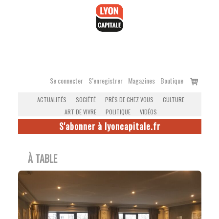
Accéder
au
contenu
Voir
Se connecter
S’enregistrer
Magazines
Boutique
le
ACTUALITÉS
SOCIÉTÉ
PRÈS DE CHEZ VOUS
CULTURE
panier
ART DE VIVRE
POLITIQUE
VIDÉOS
S'abonner à lyoncapitale.fr
À TABLE