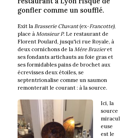
restaurant à Lyon risque de
gonfler comme un soufflé.
Exit la
Brasserie Chavant
(ex-
Francotte)
,
place à
Monsieur P
. Le restaurant de
Florent Poulard, jusqu'ici rue Royale, à
deux cornichons de la
Mère Brazier
et
ses fondants artichauts au foie gras et
ses formidables pains de brochet aux
écrevisses deux étoiles, se
septentrionalise comme un saumon
remonterait le courant : à la source.
Ici, la
source
miracul
euse
est le