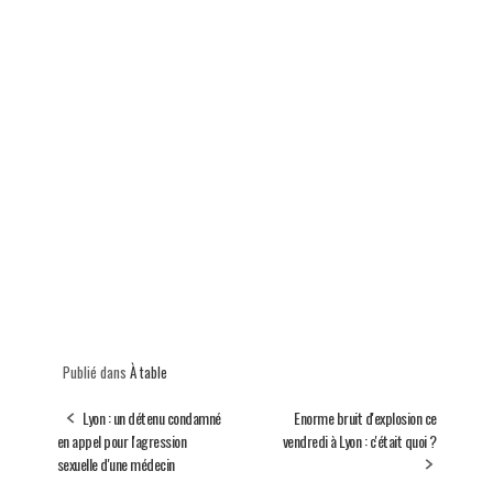
Publié dans
À table
Lyon : un détenu condamné
Enorme bruit d'explosion ce
en appel pour l'agression
vendredi à Lyon : c'était quoi ?
sexuelle d'une médecin