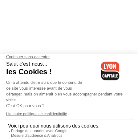
Contactez-nous
-
Mentions légales
-
CGV
-
Politique de
confidentialité
-
Gestion des cookies
-
Lyon Capitale TV
-
Archives