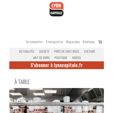
Accéder
au
contenu
Voir
Se connecter
S’enregistrer
Magazines
Boutique
le
ACTUALITÉS
SOCIÉTÉ
PRÈS DE CHEZ VOUS
CULTURE
panier
ART DE VIVRE
POLITIQUE
VIDÉOS
S'abonner à lyoncapitale.fr
À TABLE