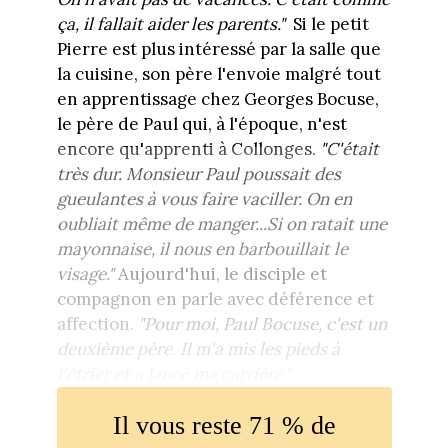
ça, il fallait aider les parents."
Si le petit
Pierre est plus intéressé par la salle que
la cuisine, son père l'envoie malgré tout
en apprentissage chez Georges Bocuse,
le père de Paul qui, à l'époque, n'est
encore qu'apprenti à Collonges.
"C'était
très dur. Monsieur Paul poussait des
gueulantes à vous faire vaciller. On en
oubliait même de manger...Si on ratait une
mayonnaise, il nous en barbouillait le
visage."
Aujourd'hui, le disciple et
compagnon en parle avec déférence et
affection.
"Pour moi, Paul Bocuse, c'est un
deuxième père. Il m'a mis les pieds à
l'étrier et a lancé ma carrière."
Il vous reste 71 % de