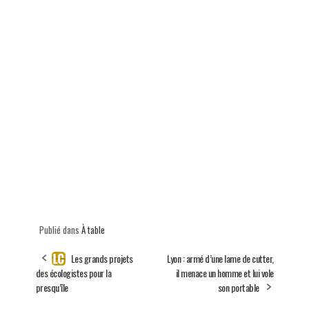
Publié dans
À table
Les grands projets
Lyon : armé d’une lame de cutter,
des écologistes pour la
il menace un homme et lui vole
presqu’île
son portable