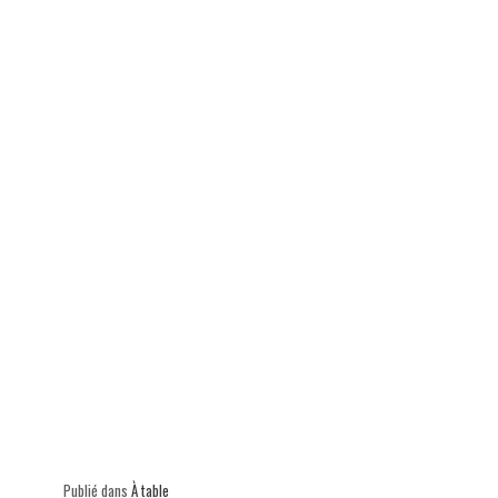
ok
In
Ap
er
p
Publié dans
À table