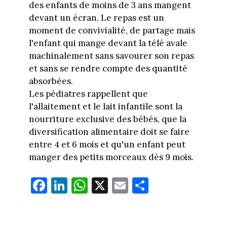
des enfants de moins de 3 ans mangent
devant un écran. Le repas est un
moment de convivialité, de partage mais
l'enfant qui mange devant la télé avale
machinalement sans savourer son repas
et sans se rendre compte des quantité
absorbées.
Les pédiatres rappellent que
l'allaitement et le lait infantile sont la
nourriture exclusive des bébés, que la
diversification alimentaire doit se faire
entre 4 et 6 mois et qu'un enfant peut
manger des petits morceaux dès 9 mois.
Fa
Li
W
X
E
Pa
ce
nk
ha
m
rt
bo
ed
ts
ail
ag