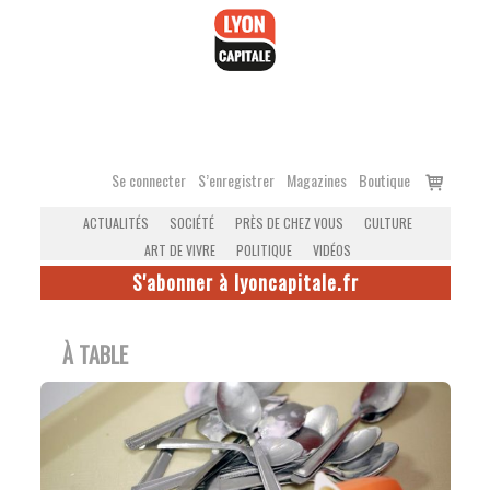
Accéder
au
contenu
Voir
Se connecter
S’enregistrer
Magazines
Boutique
le
ACTUALITÉS
SOCIÉTÉ
PRÈS DE CHEZ VOUS
CULTURE
panier
ART DE VIVRE
POLITIQUE
VIDÉOS
S'abonner à lyoncapitale.fr
À TABLE