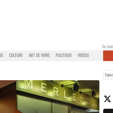
Se con
US
CULTURE
ART DE VIVRE
POLITIQUE
VIDÉOS