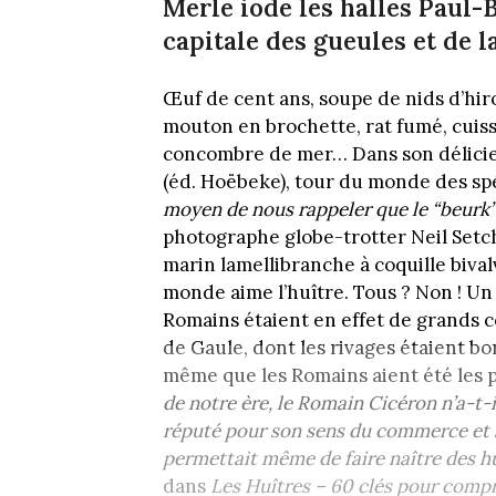
Merle iode les halles Paul-
capitale des gueules et de l
Œuf de cent ans, soupe de nids d’hir
mouton en brochette, rat fumé, cuisse
concombre de mer… Dans son délic
(éd. Hoëbeke), tour du monde des spé
moyen de nous rappeler que le “beurk” d
photographe globe-trotter Neil Setc
marin lamellibranche à coquille bival
monde aime l’huître. Tous ? Non ! Un
Romains étaient en effet de grands co
de Gaule, dont les rivages étaient bo
même que les Romains aient été les 
de notre ère, le Romain Cicéron n’a-t-i
réputé pour son sens du commerce et so
permettait même de faire naître des huî
dans
Les Huîtres – 60 clés pour comp