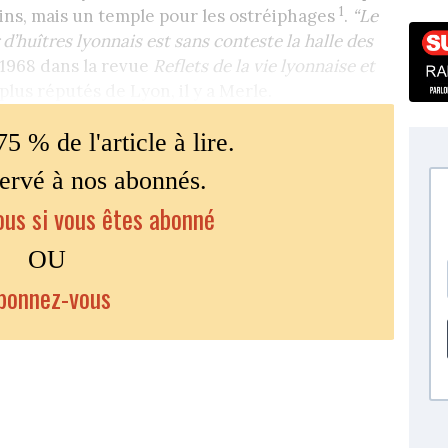
1
ins, mais un temple pour les ostréiphages
.
“Le
 d’huîtres lyonnais est sans conteste la halle des
e 1968 dans la revue
Reflets de la vie lyonnaise et
s plus réputés de Lyon, il y a Merle.
75 % de l'article à lire.
servé à nos abonnés.
us si vous êtes abonné
OU
bonnez-vous