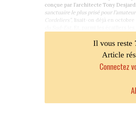
conçue par l’architecte Tony Desjard
sanctuaire le plus prisé pour l’amateur
Cordeliers”
, lisait-on déjà en octobr
du Sud-Est
. Et, parmi les écaillers le
Il vous reste 
Article ré
Connectez vo
A