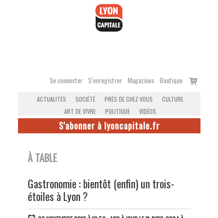
Accéder
au
contenu
Voir
Se connecter
S’enregistrer
Magazines
Boutique
le
ACTUALITÉS
SOCIÉTÉ
PRÈS DE CHEZ VOUS
CULTURE
panier
ART DE VIVRE
POLITIQUE
VIDÉOS
S'abonner à lyoncapitale.fr
À TABLE
Gastronomie : bientôt (enfin) un trois-
étoiles à Lyon ?