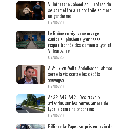
Villefranche : alcoolisé, il refuse de
se soumettre à un contrôle et mord
un gendarme
07/08/26
Le Rhône en vigilance orange
canicule : plusieurs gymnases
réquisitionnés dès demain à Lyon et
Villeurbanne
07/08/26
À Vaulx-en-Velin, Abdelkader Lahmar
serre la vis contre les dépôts
sauvages
07/08/26
A432, A47, A42… Des travaux
attendus sur les routes autour de
Lyon la semaine prochaine
07/08/26
Rillieux-la-Pape : surpris en train de