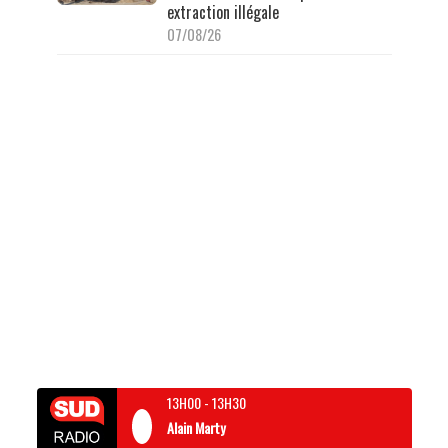
extraction illégale
07/08/26
13H00
-
13H30
Alain Marty