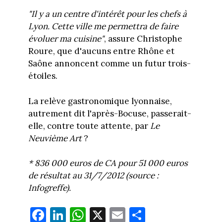
"Il y a un centre d'intérêt pour les chefs à
Lyon. Cette ville me permettra de faire
évoluer ma cuisine"
, assure Christophe
Roure, que d'aucuns entre Rhône et
Saône annoncent comme un futur trois-
étoiles.
La relève gastronomique lyonnaise,
autrement dit l'après-Bocuse, passerait-
elle, contre toute attente, par
Le
Neuvième Art
?
* 836 000 euros de CA pour 51 000 euros
de résultat au 31/7/2012 (source :
Infogreffe).
Fa
Li
W
X
E
Pa