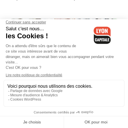
Municipales à Lyon : Collomb
balayé dans son fief du 9e
arrondissement