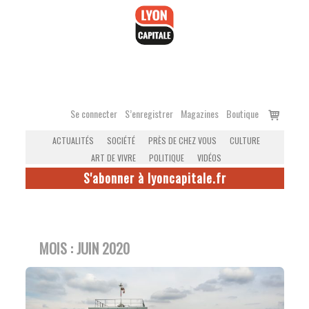
Accéder
au
contenu
Voir
Se connecter
S’enregistrer
Magazines
Boutique
le
ACTUALITÉS
SOCIÉTÉ
PRÈS DE CHEZ VOUS
CULTURE
panier
ART DE VIVRE
POLITIQUE
VIDÉOS
S'abonner à lyoncapitale.fr
MOIS :
JUIN 2020