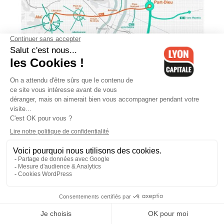
Métro E de Lyon : le prolongement
jusqu'à la Part-Dieu, star des
débats