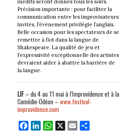
inédits seront donnés tous les soirs.
Précision importante : pour faciliter la
communication entre les improvisateurs
invités, l’événement privilégie l’anglais.
Belle occasion pour les spectateurs de se
remettre à flot dans la langue de
Shakespeare. La qualité de jeu et
l’expressivité exceptionnelle des artistes
devraient aider à abattre la barrière de
la langue.
LIF
– du 4 au 11 mai à l’Improvidence et à la
Comédie-Odéon –
www.festival-
improvidence.com
Fa
Li
W
X
E
Pa
ce
nk
ha
m
rt