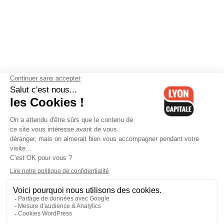
Contactez-nous
-
Mentions légales
-
CGV
-
Politique de
confidentialité
-
Gestion des cookies
-
Lyon Capitale TV
-
Archives
Lyon Capitale