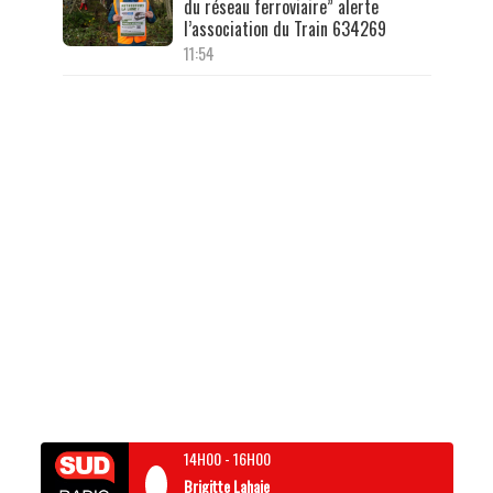
du réseau ferroviaire” alerte
l’association du Train 634269
11:54
14H00
-
16H00
Brigitte Lahaie