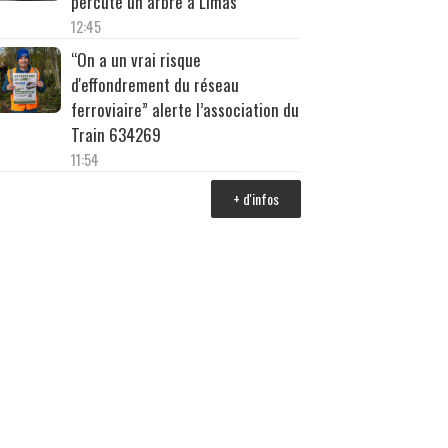
percuté un arbre à Limas
12:45
“On a un vrai risque
d'effondrement du réseau
ferroviaire” alerte l’association du
Train 634269
11:54
+ d'infos