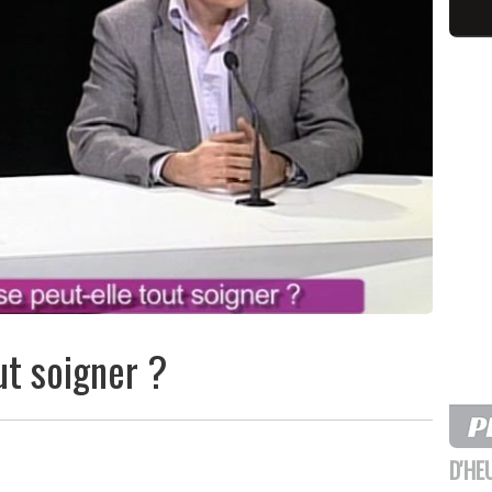
ut soigner ?
D'HE