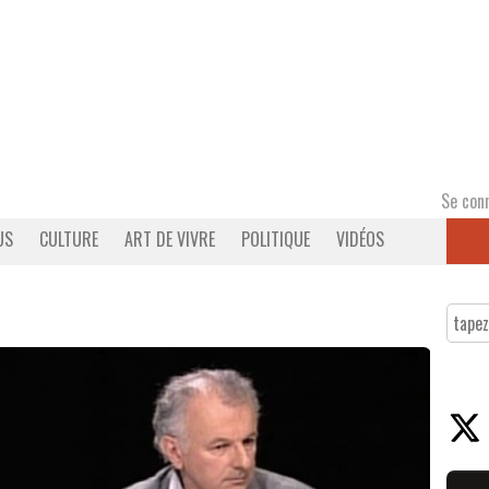
Se con
US
CULTURE
ART DE VIVRE
POLITIQUE
VIDÉOS