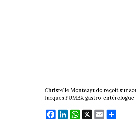
Christelle Monteagudo reçoit sur 
Jacques FUMEX gastro-entérologue 
Fa
Li
W
X
E
Pa
ce
nk
ha
m
rt
bo
ed
ts
ail
ag