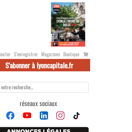
Voir
necter
S’enregistrer
Magazines
Boutique
le
S'abonner à lyoncapitale.fr
panier
réseaux sociaux