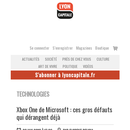
Accéder
au
contenu
Voir
Se connecter
S’enregistrer
Magazines
Boutique
le
ACTUALITÉS
SOCIÉTÉ
PRÈS DE CHEZ VOUS
CULTURE
panier
ART DE VIVRE
POLITIQUE
VIDÉOS
S'abonner à lyoncapitale.fr
TECHNOLOGIES
Xbox One de Microsoft : ces gros défauts
qui dérangent déjà