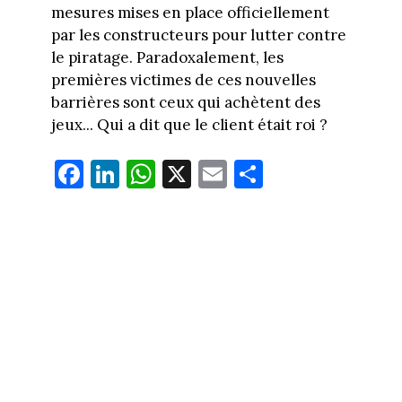
mesures mises en place officiellement
par les constructeurs pour lutter contre
le piratage. Paradoxalement, les
premières victimes de ces nouvelles
barrières sont ceux qui achètent des
jeux... Qui a dit que le client était roi ?
Fa
Li
W
X
E
Pa
ce
nk
ha
m
rt
bo
ed
ts
ail
ag
ok
In
Ap
er
p