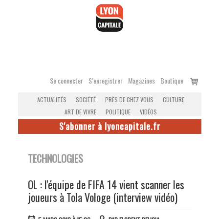
Accéder
au
contenu
Voir
Se connecter
S’enregistrer
Magazines
Boutique
le
ACTUALITÉS
SOCIÉTÉ
PRÈS DE CHEZ VOUS
CULTURE
panier
ART DE VIVRE
POLITIQUE
VIDÉOS
S'abonner à lyoncapitale.fr
TECHNOLOGIES
OL : l'équipe de FIFA 14 vient scanner les
joueurs à Tola Vologe (interview vidéo)