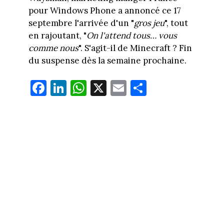
pour Windows Phone a annoncé ce 17
septembre l'arrivée d'un "
gros jeu
", tout
en rajoutant, "
On l'attend tous… vous
comme nous
". S'agit-il de Minecraft ? Fin
du suspense dès la semaine prochaine.
Fa
Li
W
X
E
Pa
ce
nk
ha
m
rt
bo
ed
ts
ail
ag
ok
In
Ap
er
p