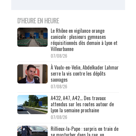
D'HEURE EN HEURE
Le Rhône en vigilance orange
canicule : plusieurs gymnases
réquisitionnés dès demain à Lyon et
Villeurbanne
07/08/26
À Vaulx-en-Velin, Abdelkader Lahmar
serre la vis contre les dépôts
sauvages
07/08/26
A432, A47, A42… Des travaux
attendus sur les routes autour de
Lyon la semaine prochaine
07/08/26
Rillieux-la-Pape : surpris en train de
se masturber dans la rue, un