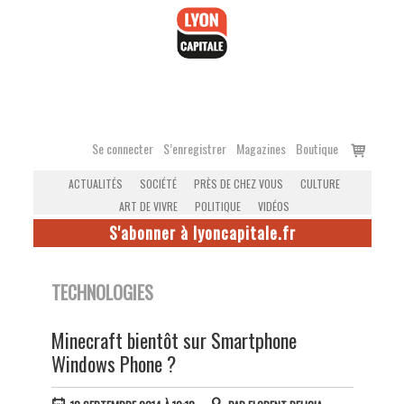
Accéder
au
contenu
Voir
Se connecter
S’enregistrer
Magazines
Boutique
le
ACTUALITÉS
SOCIÉTÉ
PRÈS DE CHEZ VOUS
CULTURE
panier
ART DE VIVRE
POLITIQUE
VIDÉOS
S'abonner à lyoncapitale.fr
TECHNOLOGIES
Minecraft bientôt sur Smartphone
Windows Phone ?