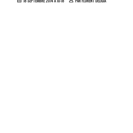
18 SEPTEMBRE 2014 À 10:18
PAR
FLORENT DELIGIA