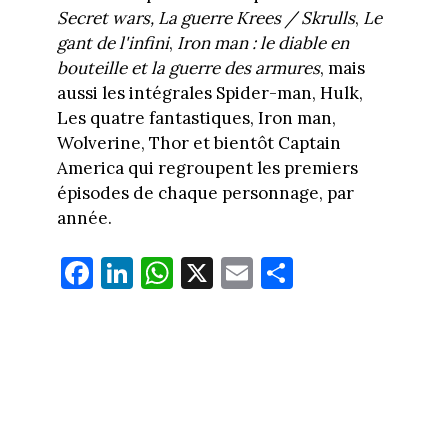
Secret wars,
La guerre Krees / Skrulls
,
Le
gant de l'infini
,
Iron man : le diable en
bouteille et la guerre des armures
, mais
aussi les intégrales Spider-man, Hulk,
Les quatre fantastiques, Iron man,
Wolverine, Thor et bientôt Captain
America qui regroupent les premiers
épisodes de chaque personnage, par
année.
Fa
Li
W
X
E
Pa
ce
nk
ha
m
rt
bo
ed
ts
ail
ag
ok
In
Ap
er
p