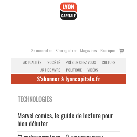
Accéder
au
contenu
Voir
Se connecter
S’enregistrer
Magazines
Boutique
le
ACTUALITÉS
SOCIÉTÉ
PRÈS DE CHEZ VOUS
CULTURE
panier
ART DE VIVRE
POLITIQUE
VIDÉOS
S'abonner à lyoncapitale.fr
TECHNOLOGIES
Marvel comics, le guide de lecture pour
bien débuter