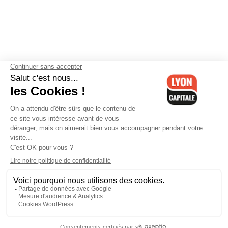
Contactez-nous
-
Mentions légales
-
CGV
-
Politique de
confidentialité
-
Gestion des cookies
-
Lyon Capitale TV
-
Archives
Lyon Capitale
Lyon Capitale - 51 avenue Maréchal Foch - CS 40091 - 69456 Lyon