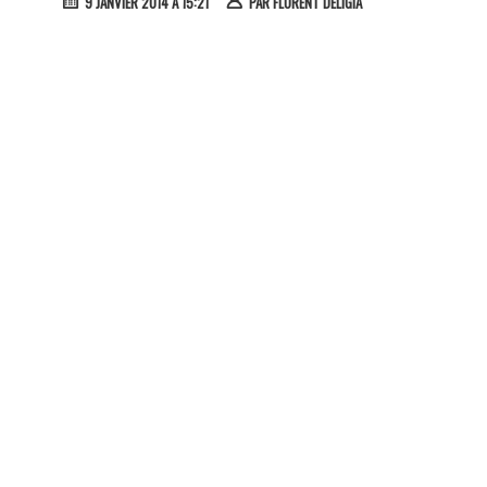
9 JANVIER 2014 À 15:21
PAR
FLORENT DELIGIA