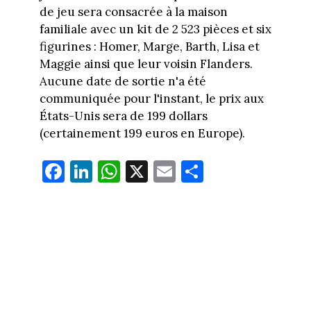
de jeu sera consacrée à la maison
familiale avec un kit de 2 523 pièces et six
figurines : Homer, Marge, Barth, Lisa et
Maggie ainsi que leur voisin Flanders.
Aucune date de sortie n'a été
communiquée pour l'instant, le prix aux
États-Unis sera de 199 dollars
(certainement 199 euros en Europe).
Fa
Li
W
X
E
Pa
ce
nk
ha
m
rt
bo
ed
ts
ail
ag
ok
In
Ap
er
p