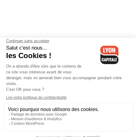
Contactez-nous
-
Mentions légales
-
CGV
-
Politique de
confidentialité
-
Gestion des cookies
-
Lyon Capitale TV
-
Archives
Lyon Capitale
Lyon Capitale - 51 avenue Maréchal Foch - CS 40091 - 69456 Lyon