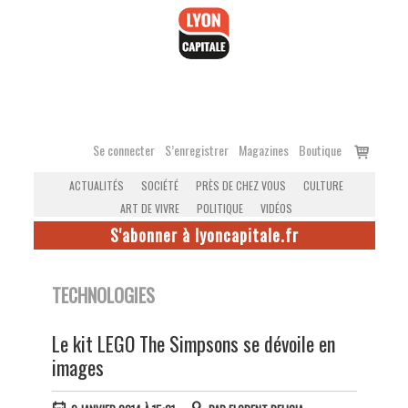
Accéder
au
contenu
Voir
Se connecter
S’enregistrer
Magazines
Boutique
le
ACTUALITÉS
SOCIÉTÉ
PRÈS DE CHEZ VOUS
CULTURE
panier
ART DE VIVRE
POLITIQUE
VIDÉOS
S'abonner à lyoncapitale.fr
TECHNOLOGIES
Le kit LEGO The Simpsons se dévoile en
images