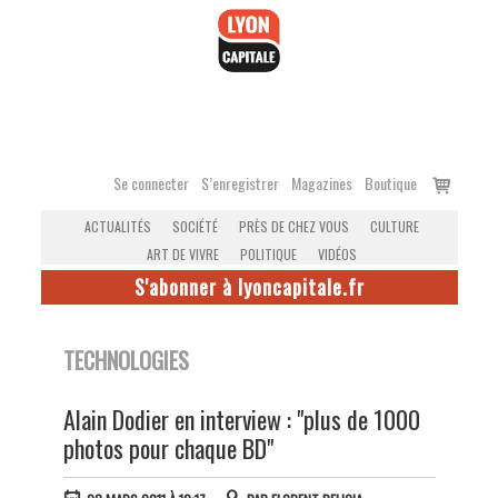
Accéder
au
contenu
Voir
Se connecter
S’enregistrer
Magazines
Boutique
le
ACTUALITÉS
SOCIÉTÉ
PRÈS DE CHEZ VOUS
CULTURE
panier
ART DE VIVRE
POLITIQUE
VIDÉOS
S'abonner à lyoncapitale.fr
TECHNOLOGIES
Alain Dodier en interview : "plus de 1000
photos pour chaque BD"