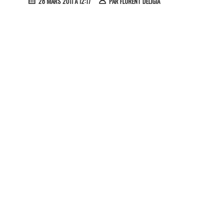
28 MARS 2011 À 12:17
PAR
FLORENT DELIGIA