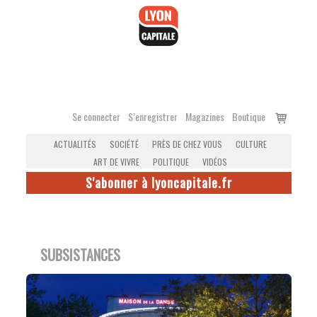
Accéder
au
contenu
Voir
Se connecter
S’enregistrer
Magazines
Boutique
le
ACTUALITÉS
SOCIÉTÉ
PRÈS DE CHEZ VOUS
CULTURE
panier
ART DE VIVRE
POLITIQUE
VIDÉOS
S'abonner à lyoncapitale.fr
SUBSISTANCES