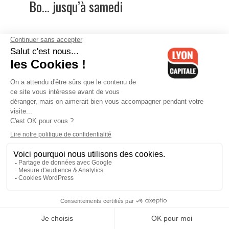
Bo... jusqu’à samedi
Dany Laferrière, un pyjama vert aux
Assises