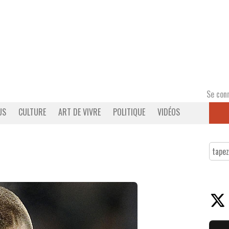
Se con
US
CULTURE
ART DE VIVRE
POLITIQUE
VIDÉOS