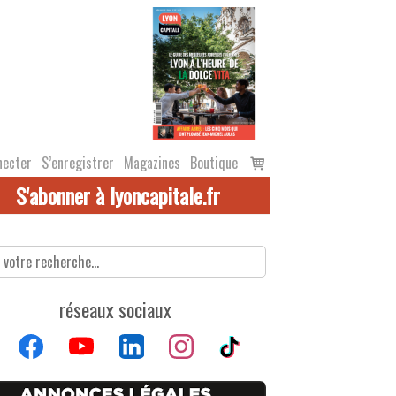
Voir
necter
S’enregistrer
Magazines
Boutique
le
S'abonner à lyoncapitale.fr
panier
réseaux sociaux