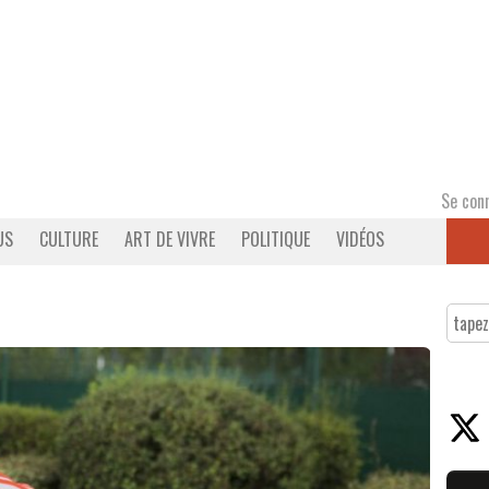
Se con
US
CULTURE
ART DE VIVRE
POLITIQUE
VIDÉOS