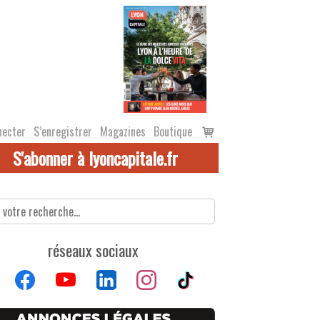
Voir
necter
S’enregistrer
Magazines
Boutique
le
S'abonner à lyoncapitale.fr
panier
réseaux sociaux